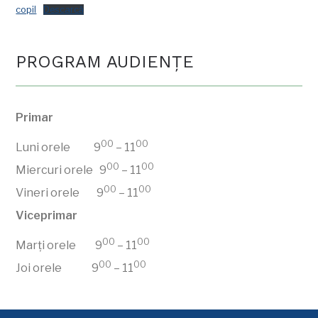
copil
Descarcă
PROGRAM AUDIENŢE
Primar
00
00
Luni orele 9
– 11
00
00
Miercuri orele 9
– 11
00
00
Vineri orele 9
– 11
Viceprimar
00
00
Marți orele 9
– 11
00
00
Joi orele 9
– 11