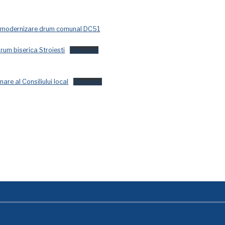
ru modernizare drum comunal DC51
rum biserica Stroiesti
Descarcă
re al Consiliului local
Descarcă