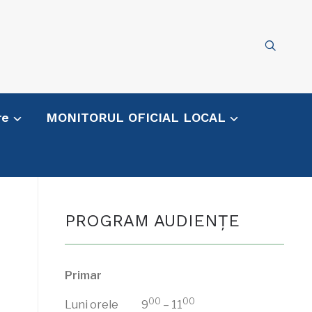
re
MONITORUL OFICIAL LOCAL
PROGRAM AUDIENŢE
Primar
00
00
Luni orele 9
– 11