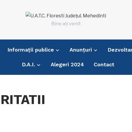
Bine ați venit
Informații publice
Anunțuri
Dezvolta
D.A.I.
Alegeri 2024
Contact
RITATII