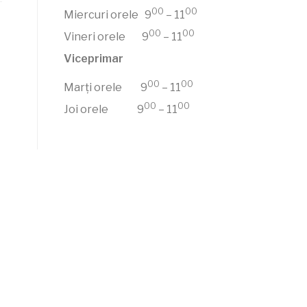
00
00
Miercuri orele 9
– 11
00
00
Vineri orele 9
– 11
Viceprimar
00
00
Marți orele 9
– 11
00
00
Joi orele 9
– 11