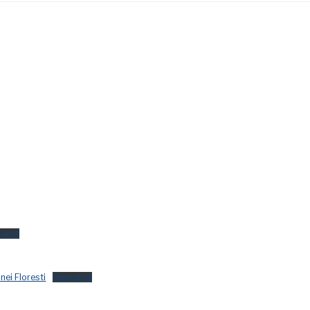
arcă
nei Floresti
Descarcă