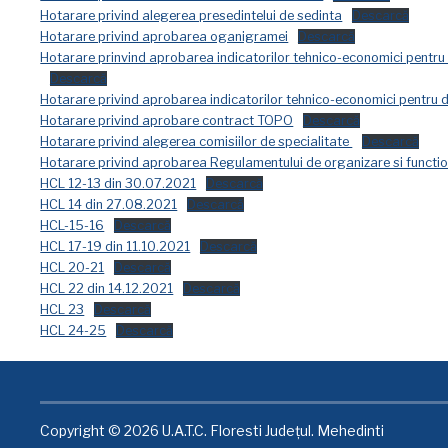
Hotarare privind alegerea presedintelui de sedinta
Descarcă
Hotarare privind aprobarea oganigramei
Descarcă
Hotarare prinvind aprobarea indicatorilor tehnico-economici pent
Descarcă
Hotarare privind aprobarea indicatorilor tehnico-economici pentru d
Hotarare privind aprobare contract TOPO
Descarcă
Hotarare privind alegerea comisiilor de specialitate
Descarcă
Hotarare privind aprobarea Regulamentului de organizare si functiona
HCL 12-13 din 30.07.2021
Descarcă
HCL 14 din 27.08.2021
Descarcă
HCL-15-16
Descarcă
HCL 17-19 din 11.10.2021
Descarcă
HCL 20-21
Descarcă
HCL 22 din 14.12.2021
Descarcă
HCL 23
Descarcă
HCL 24-25
Descarcă
Copyright © 2026 U.A.T.C. Floresti Județul. Mehedinti