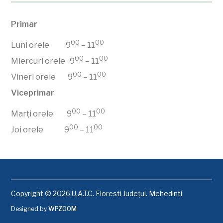
Primar
00
00
Luni orele 9
– 11
00
00
Miercuri orele 9
– 11
00
00
Vineri orele 9
– 11
Viceprimar
00
00
Marți orele 9
– 11
00
00
Joi orele 9
– 11
Copyright © 2026 U.A.T.C. Floresti Județul. Mehedinti
Designed by
WPZOOM