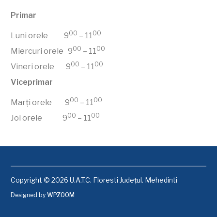
Primar
00
00
Luni orele 9
– 11
00
00
Miercuri orele 9
– 11
00
00
Vineri orele 9
– 11
Viceprimar
00
00
Marți orele 9
– 11
00
00
Joi orele 9
– 11
Copyright © 2026 U.A.T.C. Floresti Județul. Mehedinti
Designed by
WPZOOM