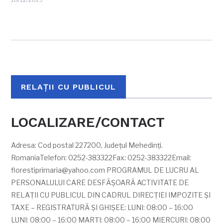
RELAȚII CU PUBLICUL
LOCALIZARE/CONTACT
Adresa: Cod postal 227200, Județul Mehedinți.
RomaniaTelefon: 0252-383322Fax: 0252-383322Email:
florestiprimaria@yahoo.com
PROGRAMUL DE LUCRU AL
PERSONALULUI CARE DESFĂŞOARĂ ACTIVITATE DE
RELAŢII CU PUBLICUL DIN CADRUL DIRECŢIEI IMPOZITE ŞI
TAXE – REGISTRATURĂ ŞI GHIŞEE: LUNI: 08:00 – 16:00
LUNI: 08:00 – 16:00 MARŢI: 08:00 – 16:00 MIERCURI: 08:00