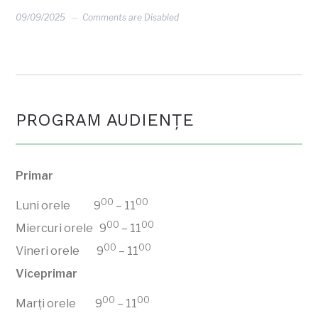
09/09/2025
Comments are Disabled
PROGRAM AUDIENŢE
Primar
00
00
Luni orele 9
– 11
00
00
Miercuri orele 9
– 11
00
00
Vineri orele 9
– 11
Viceprimar
00
00
Marți orele 9
– 11